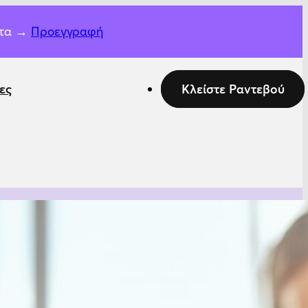
ητα →
Προεγγραφή
ες
Κλείστε Ραντεβού