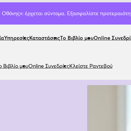
Οθόνης»: έρχεται σύντομα. Εξασφαλίστε προτεραιότ
ία
Υπηρεσίες
Καταστάσεις
Το Βιβλίο μου
Online Συνεδρί
ο Βιβλίο μου
Online Συνεδρίες
Κλείστε Ραντεβού