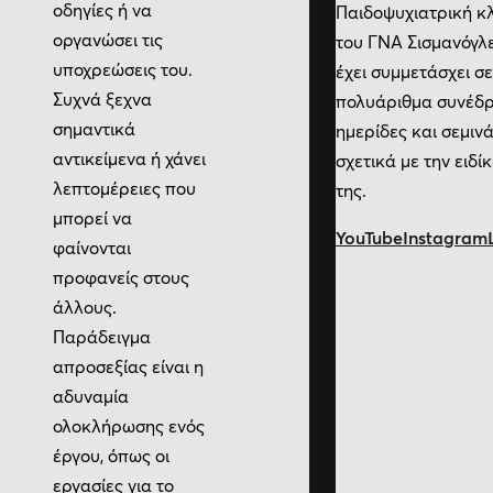
οδηγίες ή να
Παιδοψυχιατρική κλ
οργανώσει τις
του ΓΝΑ Σισμανόγλ
υποχρεώσεις του.
έχει συμμετάσχει σε
Συχνά ξεχνα
πολυάριθμα συνέδρ
σημαντικά
ημερίδες και σεμιν
αντικείμενα ή χάνει
σχετικά με την ειδί
λεπτομέρειες που
της.
μπορεί να
YouTube
Instagram
φαίνονται
προφανείς στους
άλλους.
Παράδειγμα
απροσεξίας είναι η
αδυναμία
ολοκλήρωσης ενός
έργου, όπως οι
εργασίες για το