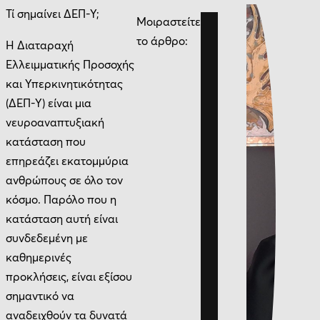
Τί σημαίνει ΔΕΠ-Υ;
Μοιραστείτε
το άρθρο:
Η Διαταραχή
Ελλειμματικής Προσοχής
και Υπερκινητικότητας
(ΔΕΠ-Υ) είναι μια
νευροαναπτυξιακή
κατάσταση που
επηρεάζει εκατομμύρια
ανθρώπους σε όλο τον
κόσμο. Παρόλο που η
κατάσταση αυτή είναι
συνδεδεμένη με
καθημερινές
προκλήσεις, είναι εξίσου
σημαντικό να
αναδειχθούν τα δυνατά