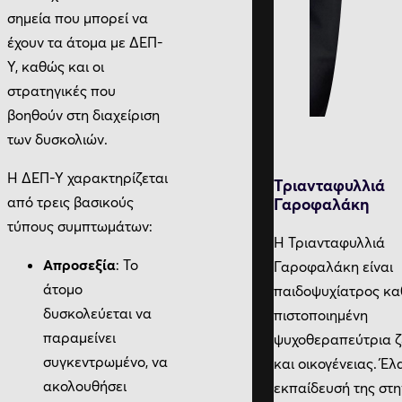
σημεία που μπορεί να
έχουν τα άτομα με ΔΕΠ-
Υ, καθώς και οι
στρατηγικές που
βοηθούν στη διαχείριση
των δυσκολιών.
Η ΔΕΠ-Υ χαρακτηρίζεται
Τριανταφυλλιά
από τρεις βασικούς
Γαροφαλάκη
τύπους συμπτωμάτων:
Η Τριανταφυλλιά
Απροσεξία
: Το
Γαροφαλάκη είναι
άτομο
παιδοψυχίατρος κα
δυσκολεύεται να
πιστοποιημένη
παραμείνει
ψυχοθεραπεύτρια ζ
συγκεντρωμένο, να
και oικογένειας. Έλ
ακολουθήσει
εκπαίδευσή της στη