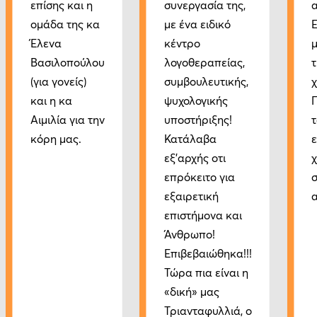
επίσης και η
συνεργασία της,
ομάδα της κα
με ένα ειδικό
Ε
Έλενα
κέντρο
μ
Βασιλοπούλου
λογοθεραπείας,
(για γονείς)
συμβουλευτικής,
χ
και η κα
ψυχολογικής
Αιμιλία για την
υποστήριξης!
τ
κόρη μας.
Κατάλαβα
ε
εξ'αρχής οτι
χ
επρόκειτο για
εξαιρετική
επιστήμονα και
Άνθρωπο!
Επιβεβαιώθηκα!!!
Τώρα πια είναι η
«δική» μας
Τριανταφυλλιά, ο