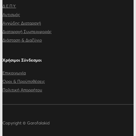
Δ.Ε.Π.Υ.
Αυτισμός
Αγχώδης Διαταραχή
Διαταραχή Συμπεριφοράς
Διάσταση & Διαζύγιο
Χρήσιμοι Σύνδεσμοι
Επικοινωνία
Όροι & Προϋποθέσεις
Πολιτική Απορρήτου
Copyright © Garofalakid