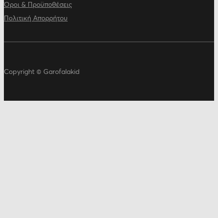
Όροι & Προϋποθέσεις
Πολιτική Απορρήτου
Copyright © Garofalakid