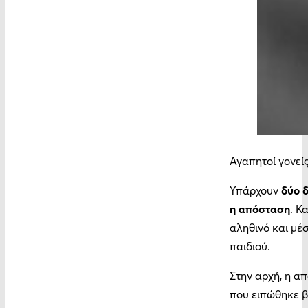
Αγαπητοί γονείς
Υπάρχουν
δύο 
η απόσταση
. Κ
αληθινό και μέσ
παιδιού.
Στην αρχή, η α
που ειπώθηκε β